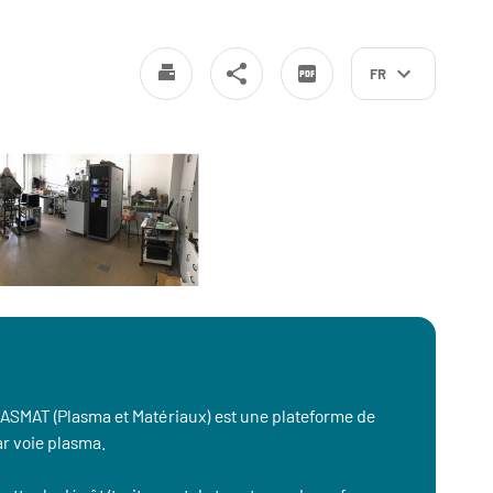
FR
PLASMAT (Plasma et Matériaux) est une plateforme de
ar voie plasma.