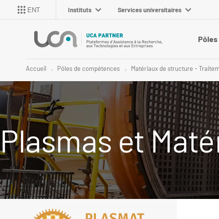
Instituts
Services universitaires
ENT
Pôles
Accueil
Pôles de compétences
Matériaux de structure - Traite
Plasmas et Maté