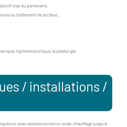
bjectif visé du partenaire.
nces ou traitement de surface.
anique, l’optoélectronique, la plasturgie
s / installations /
réquence, avec assistance micro-onde, chauffage jusqu'à