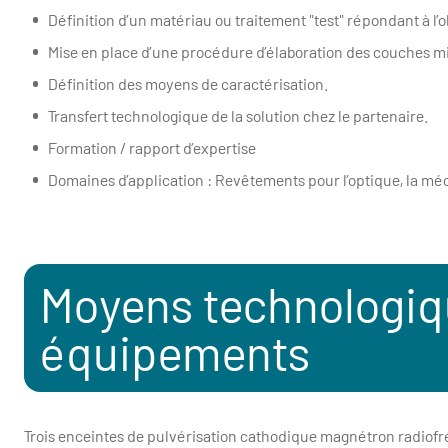
Définition d’un matériau ou traitement "test" répondant à l’o
Mise en place d’une procédure d’élaboration des couches mi
Définition des moyens de caractérisation.
Transfert technologique de la solution chez le partenaire.
Formation / rapport d’expertise
Domaines d’application : Revêtements pour l’optique, la méc
Moyens technologique
équipements
Trois enceintes de pulvérisation cathodique magnétron radiof